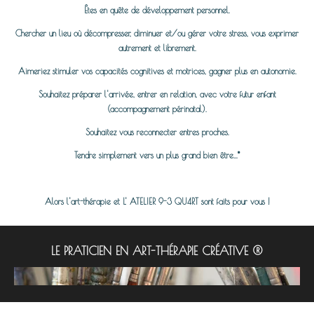
Êtes en quête de développement personnel.
Chercher un lieu où décompresser, diminuer et/ou gérer votre stress, vous exprimer
autrement et librement.
Aimeriez stimuler vos capacités cognitives et motrices, gagner plus en autonomie.
Souhaitez préparer l'arrivée, entrer en relation, avec votre futur enfant
(accompagnement périnatal).
Souhaitez vous reconnecter entres proches.
Tendre simplement vers un plus grand bien être...*
Alors l'art-thérapie et L' ATELIER 9-3 QU4RT sont faits pour vous !
LE PRATICIEN EN ART-THÉRAPIE CRÉATIVE ®