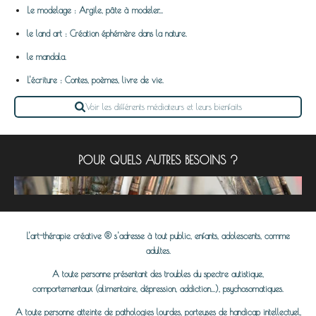
Le modelage : Argile, pâte à modeler...
le land art : Création éphémère dans la nature.
le mandala.
L'écriture : Contes, poèmes, livre de vie.
Voir les différents médiateurs et leurs bienfaits
POUR QUELS AUTRES BESOINS ?
L'art-thérapie créative ® s'adresse à tout public, enfants, adolescents, comme
adultes.
A toute personne présentant des troubles du spectre autistique,
comportementaux (alimentaire, dépression, addiction...), psychosomatiques.
A toute personne atteinte de pathologies lourdes, porteuses de handicap intellectuel,