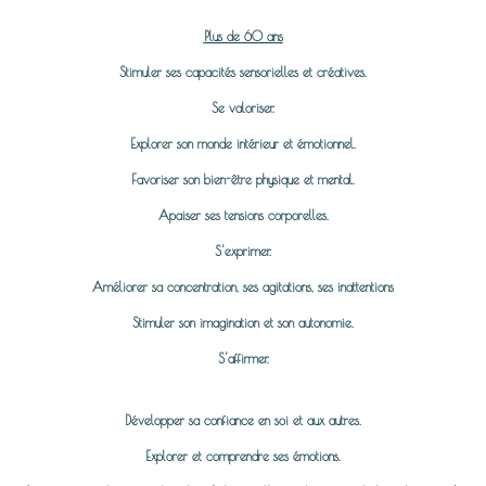
Plus de 60 ans
Stimuler ses capacités sensorielles et créatives.
Se valoriser.
Explorer son monde intérieur et émotionnel.
Favoriser son bien-être physique et mental.
Apaiser ses tensions corporelles.
S'exprimer.
Améliorer sa concentration, ses agitations, ses inattentions
Stimuler son imagination et son autonomie.
S'affirmer.
Développer sa confiance en soi et aux autres.
Explorer et comprendre ses émotions.