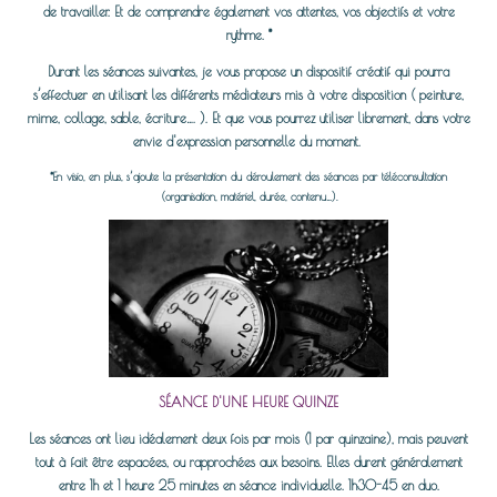
de travailler. Et de comprendre également vos attentes, vos objectifs et votre
rythme. *
Durant les séances suivantes, je vous propose un dispositif créatif qui pourra
s’effectuer en utilisant les différents médiateurs mis à votre disposition ( peinture,
mime, collage
, sable, écriture…. ). Et que vous pourrez
utiliser librement, dans votre
envie d'expression personnelle du moment.
*En visio, en plus, s’ajoute la présentation du déroulement des séances par téléconsultation
(organisation, matériel, durée, contenu…).
SÉANCE D'UNE HEURE QUINZE
Les séances ont lieu idéalement deux fois par mois (1 par quinzaine), mais peuvent
tout à fait être espacées, ou rapprochées aux besoins. Elles durent généralement
entre 1h et 1 heure 25 minutes en séance individuelle. 1h30-45 en duo.