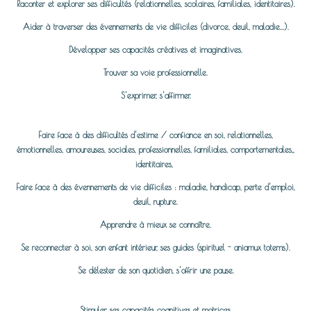
Raconter et explorer ses difficultés (relationnelles, scolaires, familiales, identitaires).
Aider à traverser des évennements de vie difficiles (divorce, deuil, maladie...).
Développer ses capacités créatives et imaginatives.
Trouver sa voie professionnelle.
S'exprimer, s'affirmer.
Faire face à des difficultés d'estime / confiance en soi, relationnelles,
émotionnelles, amoureuses, sociales, professionnelles, familiales, comportementales,,
identitaires,
Faire face à des évennements de vie difficiles : maladie, handicap, perte d'emploi,
deuil, rupture.
Apprendre à mieux se connaître.
Se reconnecter à soi, son enfant intérieur, ses guides (spirituel - aniamux totems).
Se délester de son quotidien, s'offrir une pause.
Stimuler ses capacités cognitives et motrices.