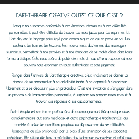
L'ART-THERAPIE CREATIVE QU'EST CE QUE C'EST ?
Lorsque nous sommes confrontés à des émotions intenses ou à des difficultés
personnelles, il peut être difficile de trouver les mots justes pour les exprimer. Ici,
l'art devient le langage privilégié pour communiquer ce qui se passe en soi. Les
couleurs, les formes, les textures, les mouvements, deviennent des messagers
silencieux, permettant à nos pensées et à nos émotions de se matérialiser dans toute
forme artistique. Cela nous libère du poids des mots et nous offre un espace où nous
pouvons nous exprimer en toute authenticité et sans jugement.
Plonger dans l'univers de l'art-thérapie créative, c'est finalement se donner la
chance de se reconnecter à sa créativité innée, à sa capacité à s'exprimer
librement et à se découvrir plus en profondeur. C'est une invitation à s'engager dans
un processus de transformation personnelle, à explorer ses propres ressources et à
trouver des réponses à ses questionnements.
L’art-thérapie est une forme particulière d’accompagnement thérapeutique doux,
complémentaire aux soins médicaux et autre psychothérapie traditionnelle, qui
consiste à créer les conditions propices au dépassement de ses difficultés
(passagères ou plus profondes), par le biais d’une animation de ses capacités
créatrices. Elle utilise dès lors la médiation des techniques expressives et artistiques