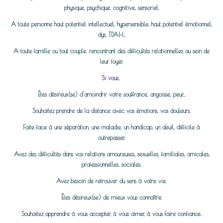
physique, psychique, cognitive, sensoriel.
A toute personne haut potentiel intellectuel, hypersensible, haut potentiel émotionnel,
dys, TDAH..
A toute famille ou tout couple, rencontrant des difficultés relationnelles au sein de
leur foyer.
Si vous,
Êtes désireux(se) d'amoindrir votre souffrance, angoisse, peur...
Souhaitez prendre de la distance avec vos émotions, vos douleurs.
Faite face à une séparation, une maladie, un handicap, un deuil, difficile à
outrepasser.
Avez des difficultés dans vos relations amoureuses, sexuelles, familiales, amicales,
professionnelles, sociales.
Avez besoin de retrouver du sens à votre vie.
Êtes désireux(se) de mieux vous connaître.
Souhaitez apprendre à vous accepter, à vous aimer, à vous faire confiance.