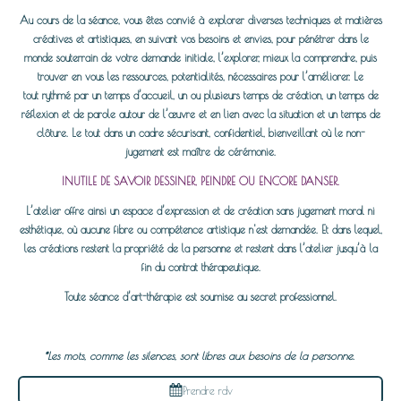
Au cours de la séance, vous êtes convié à explorer diverses techniques et matières
créatives et artistiques, en suivant vos besoins et envies, pour pénétrer dans le
monde souterrain de votre demande initiale, l’explorer, mieux la comprendre, puis
trouver en vous les ressources, potentialités, nécessaires pour l’améliorer. Le
tout rythmé par un temps d’accueil, un ou plusieurs temps de création, un temps de
réflexion et de parole autour de l’œuvre et en lien avec la situation et un temps de
clôture. Le tout dans un cadre sécurisant, confidentiel, bienveillant où le non-
jugement est maître de cérémonie.
INUTILE DE SAVOIR DESSINER, PEINDRE OU ENCORE DANSER.
L’atelier offre ainsi un espace d’expression et de création sans jugement moral ni
esthétique, où aucune fibre ou compétence artistique n'est demandée. Et dans lequel,
les créations restent la propriété de la personne et restent dans l’atelier jusqu’à la
fin du contrat thérapeutique.
Toute séance d’art-thérapie est soumise au secret professionnel.
*Les mots, comme les silences, sont libres aux besoins de la personne.
Prendre rdv